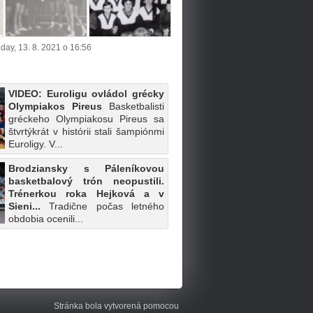
day, 13. 8. 2021 o 16:56
VIDEO: Euroligu ovládol grécky
Olympiakos Pireus
Basketbalisti
gréckeho Olympiakosu Pireus sa
štvrtýkrát v histórii stali šampiónmi
Euroligy. V...
Brodziansky s Páleníkovou
basketbalový trón neopustili.
Trénerkou roka Hejková a v
Sieni...
Tradične počas letného
obdobia ocenili...
Stránka bola vytvorená pomocou