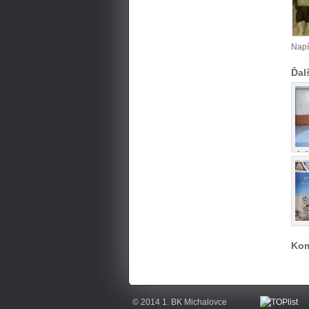
Napí
Ďal
A:1
Kom
© 2014 1. BK Michalovce