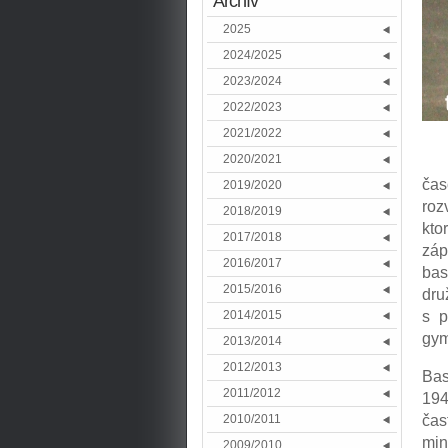
Archív
2025
2024/2025
2023/2024
2022/2023
2021/2022
2020/2021
čas
2019/2020
roz
2018/2019
kto
2017/2018
zá
2016/2017
bas
2015/2016
dru
s p
2014/2015
gym
2013/2014
2012/2013
Bas
2011/2012
194
čas
2010/2011
min
2009/2010