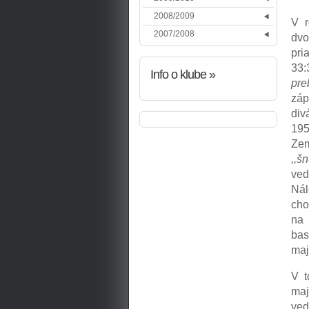
2008/2009
V r
2007/2008
dvo
pri
33:
Info
o klube »
pre
záp
div
195
Zem
,,š
ve
Nál
cho
na 
bas
maj
V t
maj
ved