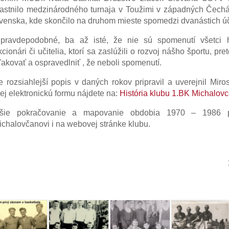
astnilo medzinárodného turnaja v Toužimi v západných Čechá
venska, kde skončilo na druhom mieste spomedzi dvanástich úč
pravdepodobné, ba až isté, že nie sú spomenutí všetci hrá
kcionári či učitelia, ktorí sa zaslúžili o rozvoj nášho športu, p
akovať a ospravedlniť , že neboli spomenutí.
e rozsiahlejší popis v daných rokov pripravil a uverejnil Miro
rej elektronickú formu nájdete na:
História klubu 1.BK Michalov
lšie pokračovanie a mapovanie obdobia 1970 – 1986 p
ichalovčanovi i na webovej stránke klubu.