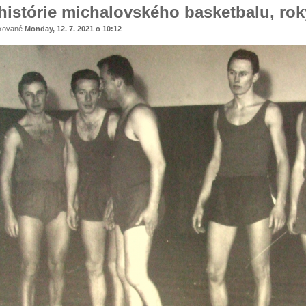
histórie michalovského basketbalu, rok
ikované
Monday, 12. 7. 2021 o 10:12