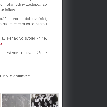
ch, ako jediný zástupca zo
astníkov.
či, tréneri, dobrovoľníci,
reto sa im chcem touto cestou
slav Feňák vo svojej knihe,
ce
rinesieme o dva týždne
1.BK Michalovce