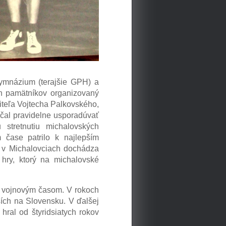
ymnázium (terajšie GPH) a
ích pamätníkov organizovaný
čiteľa Vojtecha Palkovského,
ačal pravidelne usporadúvať
stretnutiu michalovských
čase patrilo k najlepším
u v Michalovciach dochádza
hry, ktorý na michalovské
ým vojnovým časom. V rokoch
ších na Slovensku. V ďalšej
hral od štyridsiatych rokov