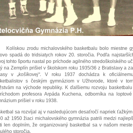
Kolískou zrodu michalovského basketbalu bolo miestne g
ovo spadá do tridsiatych rokov 20. storočia. Podľa najstarš
voj tohto športu nastal po príchode agilného stredoškolského u
rý na Zemplín prišiel v školskom roku 1935/36 z Bratislavy a z
pasy v „
košíkovej“
. V roku 1937 dochádza k oficiálnemu 
ketbalistov s českým gymnáziom v Užhorode, ktoré v tom 
žstvám na východe republiky. K ďalšiemu rozvoju basketbal
ríchodom profesora Arpáda Kuchena, odborníka na loptové 
názium prišiel v roku 1938.
ketbal sa rozvíjal aj v nasledujúcom desaťročí napriek ťažk
0 až 1950 žiaci michalovského gymnázia patrili medzi najlep
ti len doplním, že organizovaný basketbal sa v našom meste 
ulého storočia.