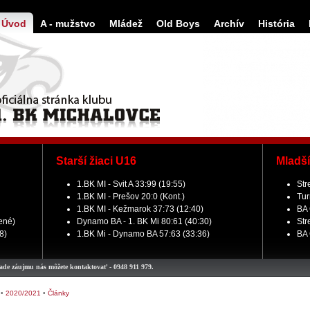
Úvod
A - mužstvo
Mládež
Old Boys
Archív
História
Starší žiaci U16
Mladší
1.BK MI - Svit A 33:99 (19:55)
Str
1.BK MI - Prešov 20:0 (Kont.)
Tur
1.BK MI - Kežmarok 37:73 (12:40)
BA 
žené)
Dynamo BA - 1. BK Mi 80:61 (40:30)
Str
8)
1.BK Mi - Dynamo BA 57:63 (33:36)
BA 
ás môžete kontaktovať - 0948 911 979.
•
2020/2021
•
Články