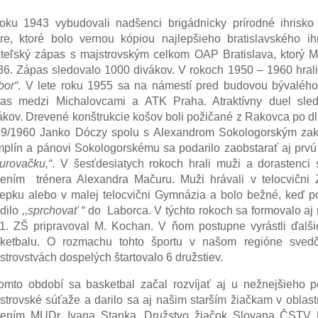
oku 1943 vybudovali nadšenci brigádnicky prírodné ihrisk
re, ktoré bolo vernou kópiou najlepšieho bratislavského i
ateľský zápas s majstrovským celkom OAP Bratislava, ktorý M
36. Zápas sledovalo 1000 divákov. V rokoch 1950 – 1960 hrali 
bor“
. V lete roku 1955 sa na námestí pred budovou bývalého
as medzi Michalovcami a ATK Praha. Atraktívny duel sled
ákov. Drevené konštrukcie košov boli požičané z Rakovca po 
9/1960 Janko Dóczy spolu s Alexandrom Sokologorským zakl
plín a pánovi Sokologorskému sa podarilo zaobstarať aj prvú
nurovačku,“
. V šesťdesiatych rokoch hrali muži a dorastenci 
dením
trénera Alexandra Mačuru. Muži hrávali v telocvični 
epku alebo v malej telocvični Gymnázia a bolo bežné, keď p
dilo
,,sprchovať “
do
Laborca. V týchto rokoch sa formovalo aj
1. ZŠ pripravoval M. Kochan. V ňom postupne vyrástli ďalš
ketbalu. O rozmachu tohto športu v našom regióne svedčí
strovstvách dospelých štartovalo 6 družstiev.
omto období sa basketbal začal rozvíjať aj u nežnejšieho po
strovské súťaže a darilo sa aj našim starším žiačkam v oblas
ením MUDr. Ivana Stanka. Družstvo žiačok Slovana ČSTV M