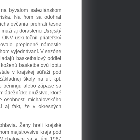
o na bývalom saleziánskom
hriska. Na ňom sa odohral
ichalovčania prehrali tesne
muži aj dorastenci „
krajský
 ONV uskutočnil priateľský
ovalo preplnené námestie
dlhom vyjednávaní. V sezóne
adajú basketbalový oddiel
 koženú basketbalovú loptu
stále v krajskej súťaži pod
Základnej školy na ul. kpt.
o tréningu alebo zápase sa
 mládežnícke družstvo, ktoré
ie osobnosti michalovského
 aj fakt, že v okresných
hlavia. Ženy hrali krajské
tnom majstrovstve kraja pod
ichalovce sa v júni 1967