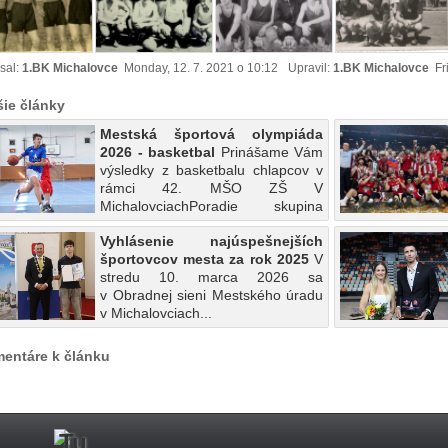
sal:
1.BK Michalovce
Monday, 12. 7. 2021 o 10:12
Upravil:
1.BK Michalovce
Fri
šie články
Mestská športová olympiáda
2026 - basketbal
Prinášame Vám
výsledky z basketbalu chlapcov v
rámci 42. MŠO ZŠ V
MichalovciachPoradie skupina
....
Vyhlásenie najúspešnejších
športovcov mesta za rok 2025
V
stredu 10. marca 2026 sa
v Obradnej sieni Mestského úradu
v Michalovciach...
entáre k článku
Tu