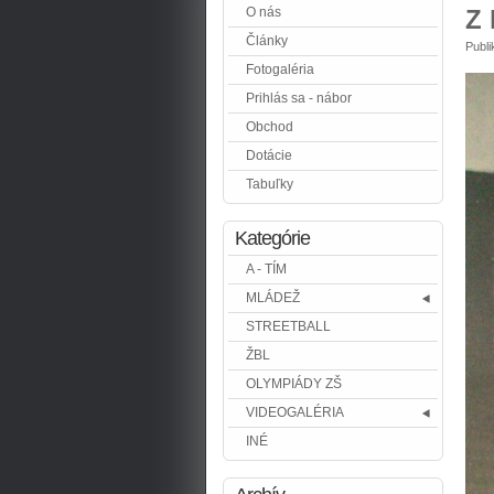
O nás
Z 
Články
Publ
Fotogaléria
Prihlás sa - nábor
Obchod
Dotácie
Tabuľky
Kategórie
A - TÍM
MLÁDEŽ
STREETBALL
ŽBL
OLYMPIÁDY ZŠ
VIDEOGALÉRIA
INÉ