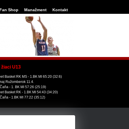
Fan Shop
Manažment
Kontakt
 žiaci U13
eet Basket RK MS - 1.BK MI 65:20 (32:6)
naj Ružomberok 11.4.
Čaňa - 1. BK MI 57:26 (25:19)
eet Basket RK - 1.BK MI 54:43 (34:20)
Čaňa - 1.BK MI 77:22 (35:12)