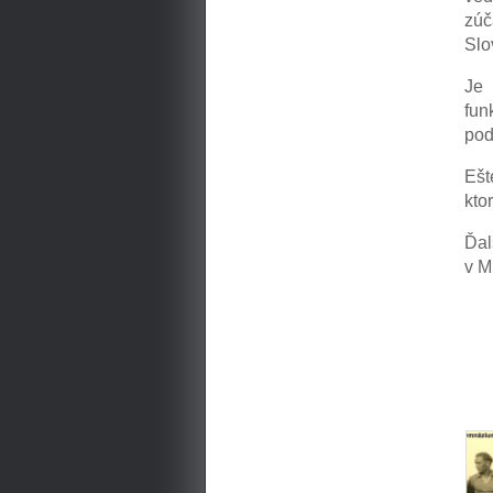
zúč
Slo
Je 
fun
poď
Ešt
kto
Ďa
v M