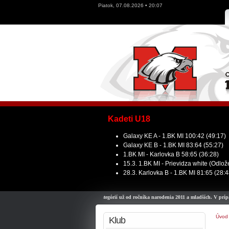
Piatok, 07.08.2026 • 20:07
Kadeti U18
Galaxy KE A - 1.BK MI 100:42 (49:17)
Galaxy KE B - 1.BK MI 83:64 (55:27)
1.BK MI - Karlovka B 58:65 (36:28)
15.3. 1.BK MI - Prievidza white (Odlo
28.3. Karlovka B - 1.BK MI 81:65 (28:4
osť prihlásiť deti do všetkých kategórií už od ročníka narodenia 2011 a mladších. V prípade záujmu n
Úvod
Klub