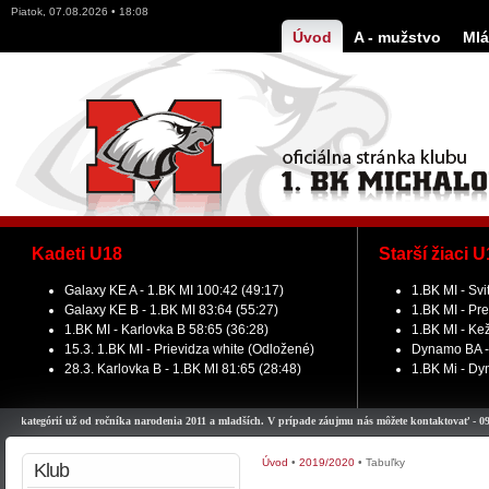
Piatok, 07.08.2026 • 18:08
Úvod
A - mužstvo
Mlá
Kadeti U18
Starší žiaci 
Galaxy KE A - 1.BK MI 100:42 (49:17)
1.BK MI - Svi
Galaxy KE B - 1.BK MI 83:64 (55:27)
1.BK MI - Pre
1.BK MI - Karlovka B 58:65 (36:28)
1.BK MI - Ke
15.3. 1.BK MI - Prievidza white (Odložené)
Dynamo BA - 
28.3. Karlovka B - 1.BK MI 81:65 (28:48)
1.BK Mi - Dy
kategórií už od ročníka narodenia 2011 a mladších. V prípade záujmu nás môžete kontaktovať - 0948 9
Úvod
•
2019/2020
•
Tabuľky
Klub