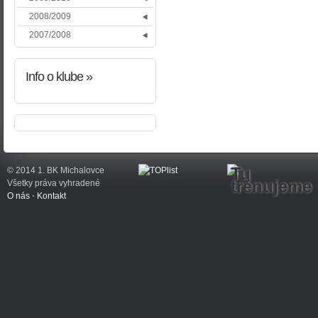
2008/2009
2007/2008
Info
o klube »
Tu
© 2014 1. BK Michalovce
trénujeme
Všetky práva vyhradené
O nás
⋅
Kontakt