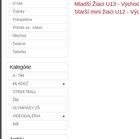
Mladší Žiaci U13 - Východ 
O nás
Starší mini žiaci U12 - Vý
Články
Fotogaléria
Prihlás sa - nábor
Obchod
Dotácie
Tabuľky
Kategórie
A - TÍM
MLÁDEŽ
STREETBALL
ŽBL
OLYMPIÁDY ZŠ
VIDEOGALÉRIA
INÉ