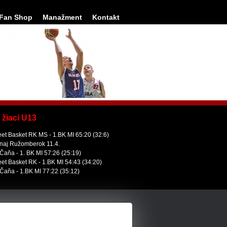
Fan Shop
Manažment
Kontakt
 žiaci U13
eet Basket RK MS - 1.BK MI 65:20 (32:6)
naj Ružomberok 11.4.
Čaňa - 1. BK MI 57:26 (25:19)
eet Basket RK - 1.BK MI 54:43 (34:20)
Čaňa - 1.BK MI 77:22 (35:12)