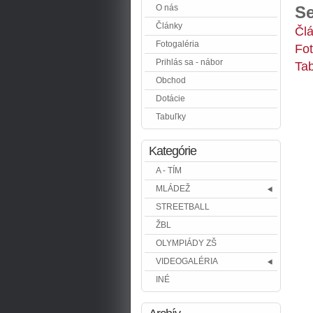
O nás
Se
Články
Čl
Fotogaléria
Fot
Prihlás sa - nábor
Ta
Obchod
Dotácie
Tabuľky
Kategórie
A - TÍM
MLÁDEŽ
STREETBALL
ŽBL
OLYMPIÁDY ZŠ
VIDEOGALÉRIA
INÉ