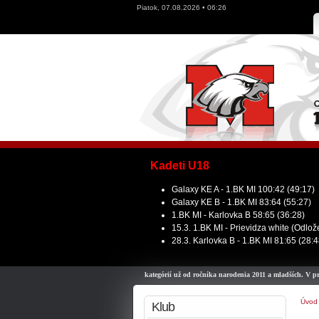
Piatok, 07.08.2026 • 06:26
Kadeti U18
Galaxy KE A - 1.BK MI 100:42 (49:17)
Galaxy KE B - 1.BK MI 83:64 (55:27)
1.BK MI - Karlovka B 58:65 (36:28)
15.3. 1.BK MI - Prievidza white (Odlo
28.3. Karlovka B - 1.BK MI 81:65 (28:4
vame možnosť prihlásiť deti do všetkých kategórií už od ročníka narodenia 2011 a mladších. V prípad
Úvod
Klub