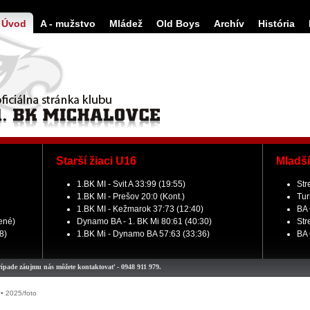
Úvod
A - mužstvo
Mládež
Old Boys
Archív
História
Starší žiaci U16
Mladší
1.BK MI - Svit A 33:99 (19:55)
Str
1.BK MI - Prešov 20:0 (Kont.)
Tur
1.BK MI - Kežmarok 37:73 (12:40)
BA 
žené)
Dynamo BA - 1. BK Mi 80:61 (40:30)
Str
8)
1.BK Mi - Dynamo BA 57:63 (33:36)
BA 
e záujmu nás môžete kontaktovať - 0948 911 979.
•
2025/foto