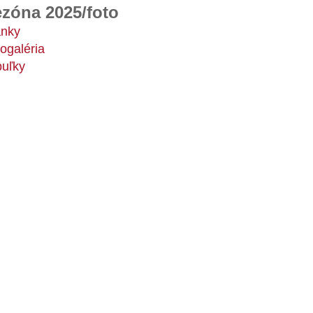
zóna 2025/foto
ánky
ogaléria
buľky