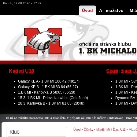
Piatok, 07.08.2026 • 17:47
Úvod
A - mužstvo
Mlá
Kadeti U18
Starší žiaci 
Galaxy KE A - 1.BK MI 100:42 (49:17)
1.BK MI - Svi
Galaxy KE B - 1.BK MI 83:64 (55:27)
1.BK MI - Pre
1.BK MI - Karlovka B 58:65 (36:28)
1.BK MI - Ke
15.3. 1.BK MI - Prievidza white (Odložené)
Dynamo BA - 
28.3. Karlovka B - 1.BK MI 81:65 (28:48)
1.BK Mi - Dy
už od ročníka narodenia 2011 a mladších. V prípade záujmu nás môžete kontaktovať - 0948 911 979.
Úvod
•
Články
•
Mladší Mini Žiaci U11
•
Mladš
Klub