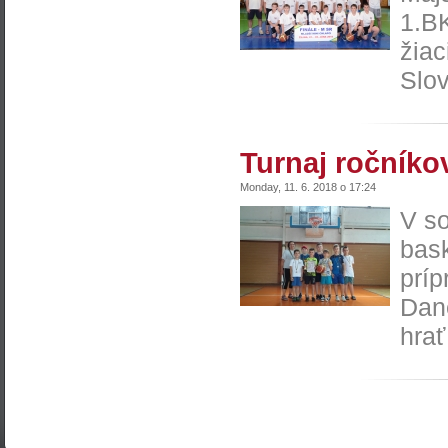
1.BK
žiac
Slov
Turnaj ročníko
Monday, 11. 6. 2018 o 17:24
V so
bas
príp
Dan
hrať