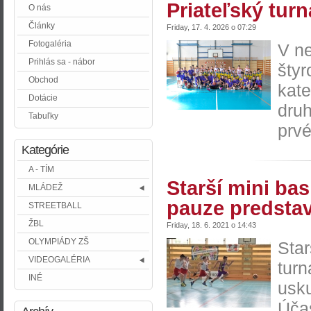
Priateľský tur
O nás
Články
Friday, 17. 4. 2026 o 07:29
Fotogaléria
V ne
Prihlás sa - nábor
štyr
Obchod
kate
Dotácie
druh
Tabuľky
prvé
Kategórie
A - TÍM
Starší mini bas
MLÁDEŽ
pauze predstav
STREETBALL
ŽBL
Friday, 18. 6. 2021 o 14:43
OLYMPIÁDY ZŠ
Star
VIDEOGALÉRIA
turn
INÉ
usku
Účas