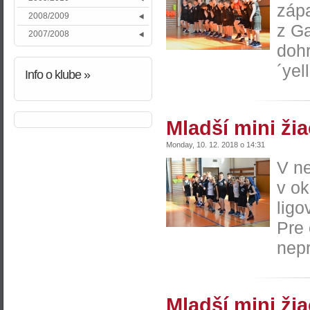
zápa
2008/2009
z Ga
2007/2008
doh
´yel
Info
o klube »
Mladší mini ži
Monday, 10. 12. 2018 o 14:31
V ne
v ok
ligo
Pre
nepr
Mladší mini žia