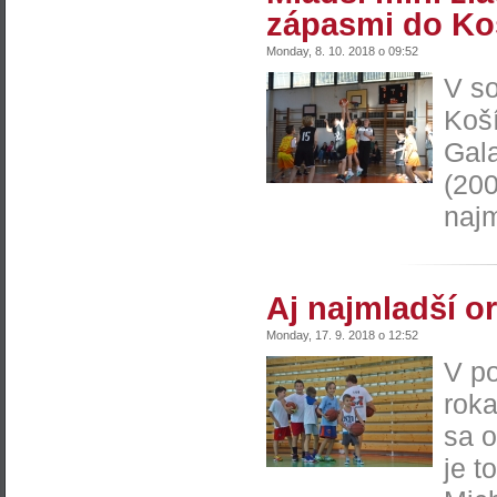
zápasmi do Ko
Monday, 8. 10. 2018 o 09:52
V so
Koší
Gal
(200
najm
Aj najmladší or
Monday, 17. 9. 2018 o 12:52
V p
roka
sa o
je t