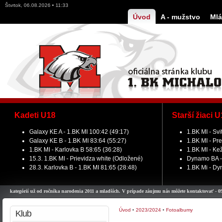
Štvrtok, 06.08.2026 • 11:33
Úvod
A - mužstvo
Mlá
Kadeti U18
Starší žiaci 
Galaxy KE A - 1.BK MI 100:42 (49:17)
1.BK MI - Svi
Galaxy KE B - 1.BK MI 83:64 (55:27)
1.BK MI - Pre
1.BK MI - Karlovka B 58:65 (36:28)
1.BK MI - Ke
15.3. 1.BK MI - Prievidza white (Odložené)
Dynamo BA - 
28.3. Karlovka B - 1.BK MI 81:65 (28:48)
1.BK Mi - Dy
kategórií už od ročníka narodenia 2011 a mladších. V prípade záujmu nás môžete kontaktovať - 0948 9
Úvod
•
2023/2024
•
Fotoalbumy
Klub