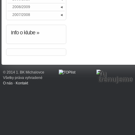
2008/2009
2007/2008
Info
o klube »
Tu
© 2014 1. BK Michalovce
trénujeme
Všetky práva vyhradené
O nás
⋅
Kontakt