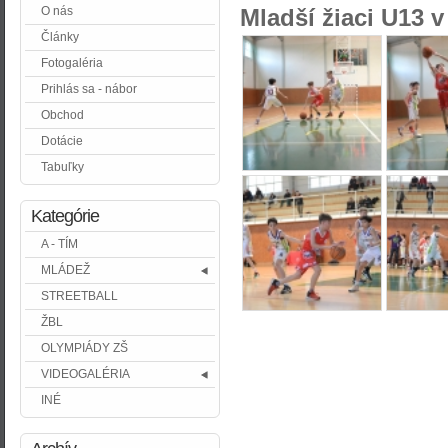
O nás
Mladší žiaci U13 
Články
Fotogaléria
Prihlás sa - nábor
Obchod
Dotácie
Tabuľky
Kategórie
A - TÍM
MLÁDEŽ
STREETBALL
ŽBL
OLYMPIÁDY ZŠ
VIDEOGALÉRIA
INÉ