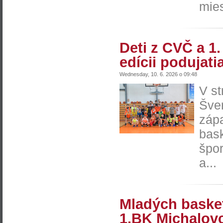
mies
Deti z CVČ a 1.
edícii podujat
Wednesday, 10. 6. 2026 o 09:48
V st
Šver
zápa
bask
špor
a...
Mladých basket
1.BK Michalov