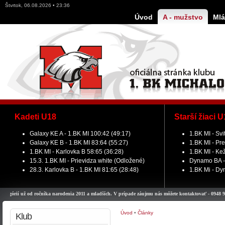
Štvrtok, 06.08.2026 • 23:36
Úvod
A - mužstvo
Mlá
Kadeti U18
Starší žiaci 
Galaxy KE A - 1.BK MI 100:42 (49:17)
1.BK MI - Svi
Galaxy KE B - 1.BK MI 83:64 (55:27)
1.BK MI - Pre
1.BK MI - Karlovka B 58:65 (36:28)
1.BK MI - Ke
15.3. 1.BK MI - Prievidza white (Odložené)
Dynamo BA - 
28.3. Karlovka B - 1.BK MI 81:65 (28:48)
1.BK Mi - Dy
ií už od ročníka narodenia 2011 a mladších. V prípade záujmu nás môžete kontaktovať - 0948 911 979.
Úvod
•
Články
Klub