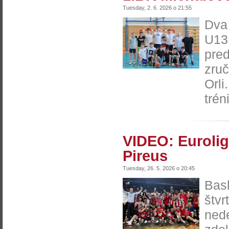
Tuesday, 2. 6. 2026 o 21:55
Dva 
U13
pre
zruč
Orli
trén
VIDEO: Euroli
Pireus
Tuesday, 26. 5. 2026 o 20:45
Bask
štvr
nede