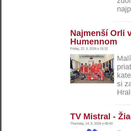
zdol
najp
Najmenší Orli 
Humennom
Friday, 22. 5. 2026 o 15:32
Malí
pria
kate
si z
Hral
TV Mistral - Ži
Thursday, 14. 5. 2026 o 08:43