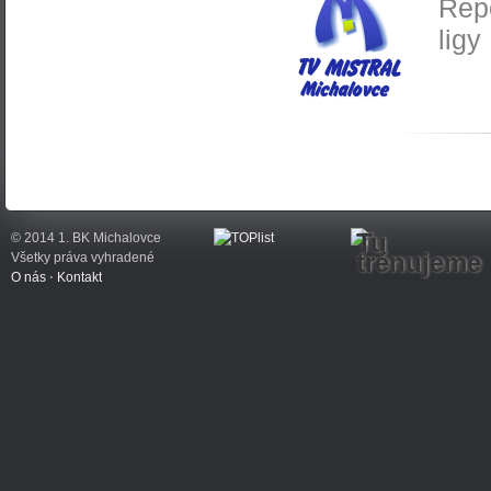
Rep
ligy
Tu
© 2014 1. BK Michalovce
trénujeme
Všetky práva vyhradené
O nás
⋅
Kontakt