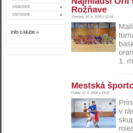
Najmladší Orli 
2008/2009
Rožňave
2007/2008
Tuesday, 16. 6. 2026 o 12:04
Malí
Info
o klube »
turn
bask
oran
1. m
Mestská športo
Friday, 12. 6. 2026 o 19:22
Pri
v r
skup
mies