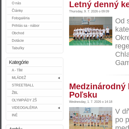
Letný denný k
O nás
Články
Thursday, 9. 7. 2026 o 09:09
Fotogaléria
Od s
Prihlás sa - nábor
kat
Obchod
Okre
Dotácie
rege
Tabuľky
Chla
Game
Kategórie
A - TÍM
MLÁDEŽ
Medzinárodný b
STREETBALL
Poľsku
ŽBL
OLYMPIÁDY ZŠ
Wednesday, 1. 7. 2026 o 14:18
VIDEOGALÉRIA
V dň
INÉ
po p
med