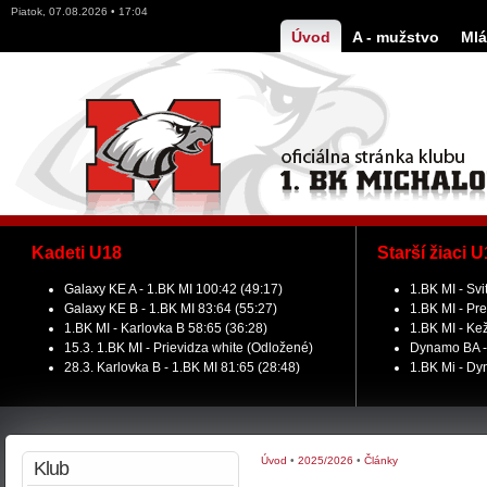
Piatok, 07.08.2026 • 17:04
Úvod
A - mužstvo
Mlá
Kadeti U18
Starší žiaci 
Galaxy KE A - 1.BK MI 100:42 (49:17)
1.BK MI - Svi
Galaxy KE B - 1.BK MI 83:64 (55:27)
1.BK MI - Pre
1.BK MI - Karlovka B 58:65 (36:28)
1.BK MI - Ke
15.3. 1.BK MI - Prievidza white (Odložené)
Dynamo BA - 
28.3. Karlovka B - 1.BK MI 81:65 (28:48)
1.BK Mi - Dy
Úvod
•
2025/2026
•
Články
Klub