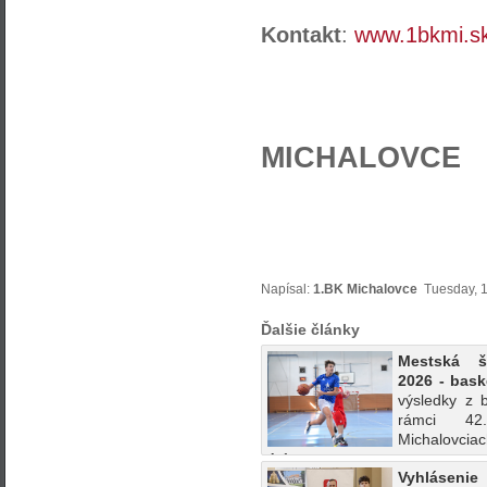
Kontakt
:
www.1bkmi.s
MICHALOVCE
Napísal:
1.BK Michalovce
Tuesday, 1
Ďalšie články
Mestská š
2026 - bask
výsledky z 
rámci 
Michalovci
A:1....
Vyhláseni