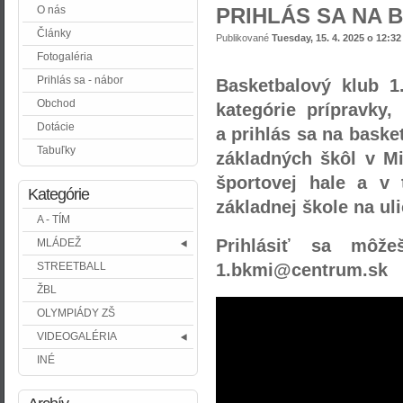
O nás
PRIHLÁS SA NA 
Články
Publikované
Tuesday, 15. 4. 2025 o 12:32
Fotogaléria
Prihlás sa - nábor
Basketbalový klub 1
Obchod
kategórie prípravky,
Dotácie
a prihlás sa na baske
Tabuľky
základných škôl v M
športovej hale a v 
Kategórie
základnej škole na ul
A - TÍM
Prihlásiť sa môž
MLÁDEŽ
STREETBALL
1.bkmi@centrum.sk
ŽBL
OLYMPIÁDY ZŠ
VIDEOGALÉRIA
INÉ