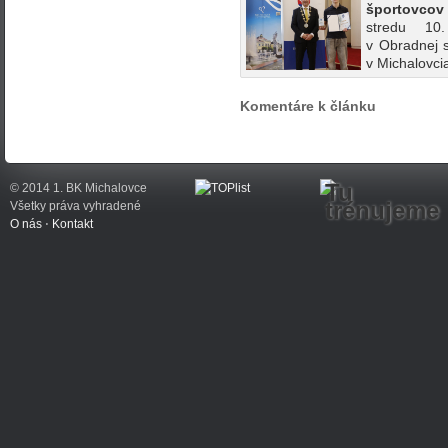
športovcov
stredu 1
v Obradnej 
v Michalovcia
Komentáre k článku
Tu
© 2014 1. BK Michalovce
trénujeme
Všetky práva vyhradené
O nás
⋅
Kontakt