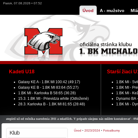
Piatok, 07.08.2026 • 07:52
Úvod
A - mužstvo
Mlá
Kadeti U18
Starší žiaci 
Galaxy KE A - 1.BK MI 100:42 (49:17)
1.BK MI - Svi
Galaxy KE B - 1.BK MI 83:64 (55:27)
1.BK MI - Pre
1.BK MI - Karlovka B 58:65 (36:28)
1.BK MI - Ke
15.3. 1.BK MI - Prievidza white (Odložené)
Dynamo BA - 
28.3. Karlovka B - 1.BK MI 81:65 (28:48)
1.BK Mi - Dy
tegórií už od ročníka narodenia 2011 a mladších. V prípade záujmu nás môžete kontaktovať - 0948 911
Úvod
•
2023/2024
•
Fotoalbumy
Klub