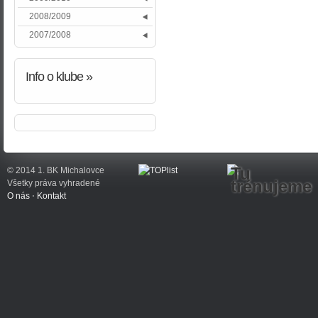
2008/2009
2007/2008
Info
o klube »
Tu
© 2014 1. BK Michalovce
trénujeme
Všetky práva vyhradené
O nás
⋅
Kontakt