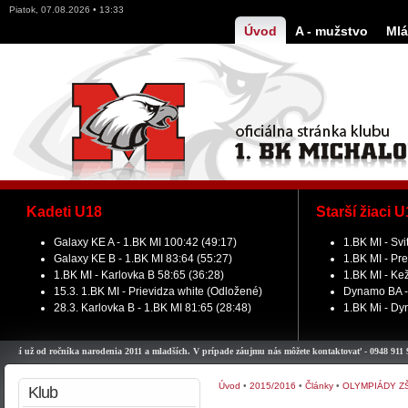
Piatok, 07.08.2026 • 13:33
Úvod
A - mužstvo
Mlá
Kadeti U18
Starší žiaci 
Galaxy KE A - 1.BK MI 100:42 (49:17)
1.BK MI - Svi
Galaxy KE B - 1.BK MI 83:64 (55:27)
1.BK MI - Pre
1.BK MI - Karlovka B 58:65 (36:28)
1.BK MI - Ke
15.3. 1.BK MI - Prievidza white (Odložené)
Dynamo BA - 
28.3. Karlovka B - 1.BK MI 81:65 (28:48)
1.BK Mi - Dy
 od ročníka narodenia 2011 a mladších. V prípade záujmu nás môžete kontaktovať - 0948 911 979.
Úvod
•
2015/2016
•
Články
•
OLYMPIÁDY Z
Klub