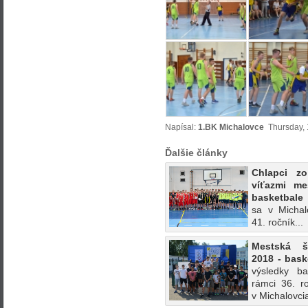
Napísal:
1.BK Michalovce
Thursday, 1
Ďalšie články
Chlapci z
víťazmi me
basketbale
sa v Michal
41. ročník...
Mestská š
2018 - bask
výsledky ba
rámci 36. 
v Michalovcia