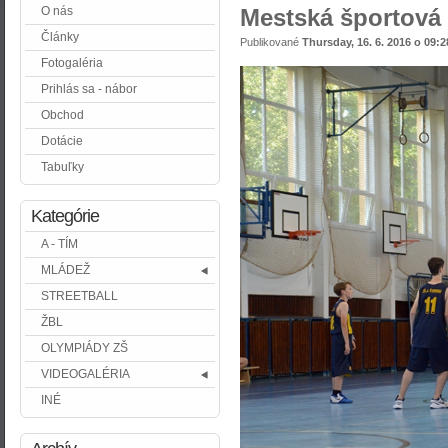
O nás
Mestská športová
Články
Publikované
Thursday, 16. 6. 2016 o 09:2
Fotogaléria
Prihlás sa - nábor
Obchod
Dotácie
Tabuľky
Kategórie
A - TÍM
MLÁDEŽ
STREETBALL
ŽBL
OLYMPIÁDY ZŠ
VIDEOGALÉRIA
INÉ