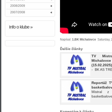
2008/2009
2007/2008
Info
o klube »
Napísal:
1.BK Michalovce
Saturday, 2
Ďalšie články
TV Mistr
Michalo
(15.02.2025)
- BK AS TR
Reportáž TV
basketbalov
Mistral z
basketbalove
Komentáre k článku