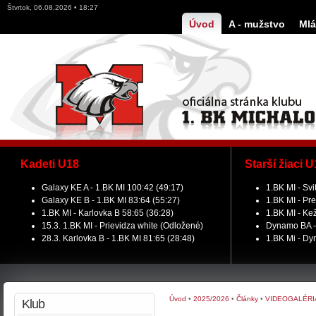
Štvrtok, 06.08.2026 • 18:27
Úvod
A - mužstvo
Mlá
Kadeti U18
Starší žiaci 
Galaxy KE A - 1.BK MI 100:42 (49:17)
1.BK MI - Svi
Galaxy KE B - 1.BK MI 83:64 (55:27)
1.BK MI - Pre
1.BK MI - Karlovka B 58:65 (36:28)
1.BK MI - Ke
15.3. 1.BK MI - Prievidza white (Odložené)
Dynamo BA - 
28.3. Karlovka B - 1.BK MI 81:65 (28:48)
1.BK Mi - Dy
Úvod
•
2025/2026
•
Články
•
VIDEOGALÉRI
Klub