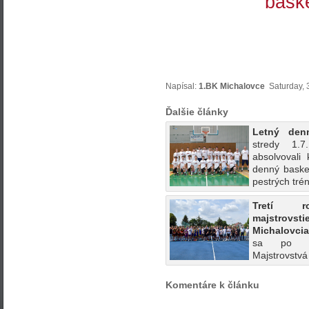
bask
Napísal:
1.BK Michalovce
Saturday, 3
Ďalšie články
Letný den
stredy 1.
absolvovali
denný baske
pestrých trén
Tretí ro
majstrovsti
Michalovci
sa po tre
Majstrovstvá
Komentáre k článku