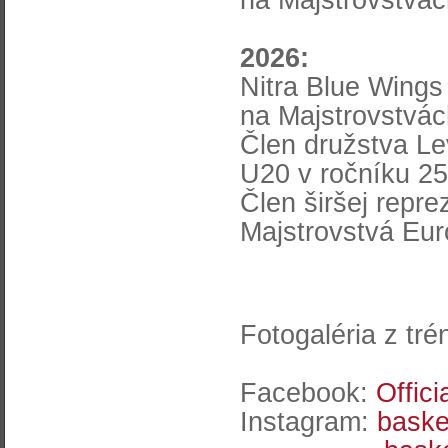
2026:
Nitra Blue Wings
na Majstrovstvác
Člen družstva L
U20 v ročníku 25
Člen širšej repr
Majstrovstvá Eu
Fotogaléria z tré
Facebook:
Offic
Instagram:
baske