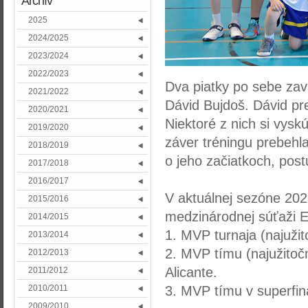
Archív
2025
2024/2025
2023/2024
2022/2023
Dva piatky po sebe zav
2021/2022
Dávid Bujdoš. Dávid pr
2020/2021
Niektoré z nich si vyskú
2019/2020
záver tréningu prebehl
2018/2019
o jeho začiatkoch, po
2017/2018
2016/2017
V aktuálnej sezóne 202
2015/2016
medzinárodnej súťaži E
2014/2015
1. MVP turnaja (najužit
2013/2014
2. MVP tímu (najužitočn
2012/2013
Alicante.
2011/2012
3. MVP tímu v superfin
2010/2011
2009/2010