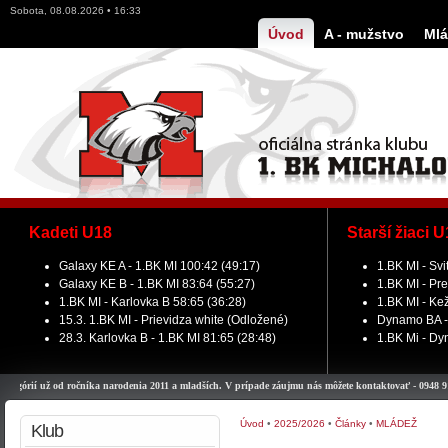
Sobota, 08.08.2026 • 16:33
Úvod
A - mužstvo
Mlá
Kadeti U18
Starší žiaci 
Galaxy KE A - 1.BK MI 100:42 (49:17)
1.BK MI - Svi
Galaxy KE B - 1.BK MI 83:64 (55:27)
1.BK MI - Pre
1.BK MI - Karlovka B 58:65 (36:28)
1.BK MI - Ke
15.3. 1.BK MI - Prievidza white (Odložené)
Dynamo BA - 
28.3. Karlovka B - 1.BK MI 81:65 (28:48)
1.BK Mi - Dy
 už od ročníka narodenia 2011 a mladších. V prípade záujmu nás môžete kontaktovať - 0948 911 979.
Úvod
•
2025/2026
•
Články
•
MLÁDEŽ
Klub