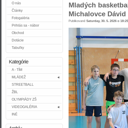
O nás
Mladých basketbal
Články
Michalovce Dávid
Fotogaléria
Publikované
Saturday, 30. 5. 2026 o 18:2
Prihlás sa - nábor
Obchod
Dotácie
Tabuľky
Kategórie
A - TÍM
MLÁDEŽ
STREETBALL
ŽBL
OLYMPIÁDY ZŠ
VIDEOGALÉRIA
INÉ