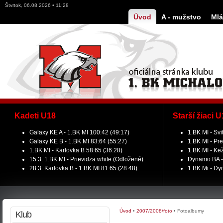
Štvrtok, 06.08.2026 • 11:28
Úvod
A - mužstvo
Mlá
Kadeti U18
Starší žiaci 
Galaxy KE A - 1.BK MI 100:42 (49:17)
1.BK MI - Svi
Galaxy KE B - 1.BK MI 83:64 (55:27)
1.BK MI - Pre
1.BK MI - Karlovka B 58:65 (36:28)
1.BK MI - Ke
15.3. 1.BK MI - Prievidza white (Odložené)
Dynamo BA - 
28.3. Karlovka B - 1.BK MI 81:65 (28:48)
1.BK Mi - Dy
Do
Úvod
•
2007/2008/foto
•
Fotoalbumy
Klub