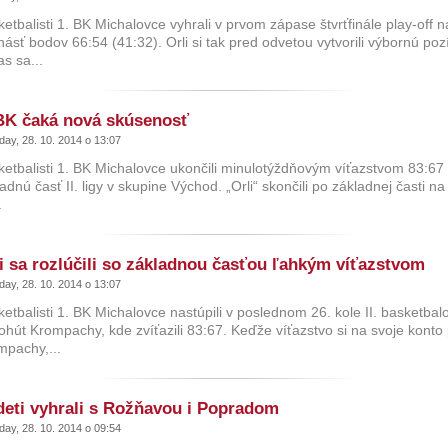
etbalisti 1. BK Michalovce vyhrali v prvom zápase štvrťfinále play-of
ásť bodov 66:54 (41:32). Orli si tak pred odvetou vytvorili výbornú po
s sa...
BK čaká nová skúsenosť
ay, 28. 10. 2014 o 13:07
ketbalisti 1. BK Michalovce ukončili minulotýždňovým víťazstvom 83:
adnú časť II. ligy v skupine Východ. „Orli“ skončili po základnej časti n
.
i sa rozlúčili so základnou časťou ľahkým víťazstvom
ay, 28. 10. 2014 o 13:07
etbalisti 1. BK Michalovce nastúpili v poslednom 26. kole II. basketba
hút Krompachy, kde zvíťazili 83:67. Keďže víťazstvo si na svoje konto pr
mpachy,...
eti vyhrali s Rožňavou i Popradom
ay, 28. 10. 2014 o 09:54