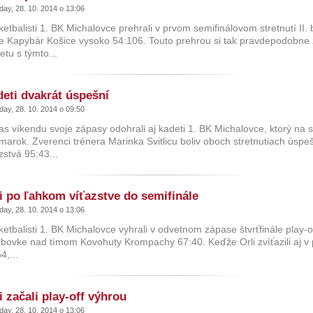
ay, 28. 10. 2014 o 13:06
etbalisti 1. BK Michalovce prehrali v prvom semifinálovom stretnutí II
 Kapybár Košice vysoko 54:106. Touto prehrou si tak pravdepodobne zah
tu s týmto...
eti dvakrát úspešní
ay, 28. 10. 2014 o 09:50
s víkendu svoje zápasy odohrali aj kadeti 1. BK Michalovce, ktorý na s
arok. Zverenci trénera Marinka Svitlicu boliv oboch stretnutiach úspešn
zstvá 95:43...
i po ľahkom víťazstve do semifinále
ay, 28. 10. 2014 o 13:06
etbalisti 1. BK Michalovce vyhrali v odvetnom zápase štvrťfinále play-of
ubovke nad tímom Kovohuty Krompachy 67:40. Keďže Orli zvíťazili aj v 
4,...
i začali play-off výhrou
ay, 28. 10. 2014 o 13:06