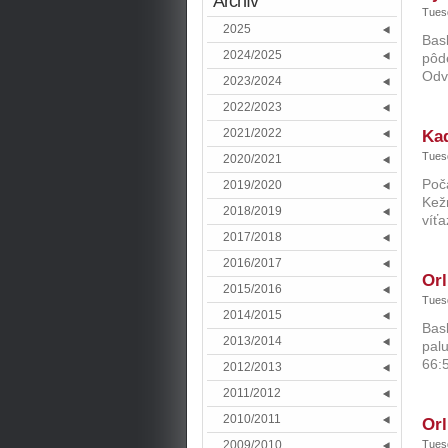
Archív
Tuesd
2025
Bask
2024/2025
pôde
Odve
2023/2024
2022/2023
2021/2022
Kad
Tuesd
2020/2021
Poča
2019/2020
Kežm
2018/2019
víťa
2017/2018
2016/2017
Orl
2015/2016
Tuesd
2014/2015
Bask
2013/2014
pal
66:5
2012/2013
2011/2012
2010/2011
Orl
2009/2010
Tuesd