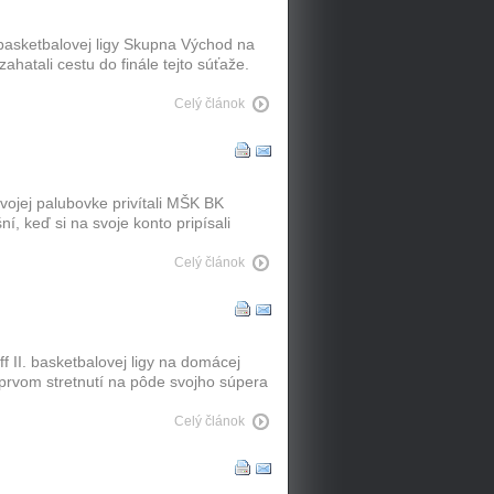
. basketbalovej ligy Skupna Východ na
atali cestu do finále tejto súťaže.
Celý článok
vojej palubovke privítali MŠK BK
í, keď si na svoje konto pripísali
Celý článok
f II. basketbalovej ligy na domácej
prvom stretnutí na pôde svojho súpera
Celý článok