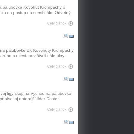
f na palubovke Kovohút Krompachy o
zíciu na postup do semifinále. Odvetný
Celý článok
67 na palubovke BK Kovohuty Krompachy
a druhom mieste a v štvrťfinále play-
Celý článok
lovej ligy skupina Východ na palubovke
ipísal aj doterajší líder Dastet
Celý článok