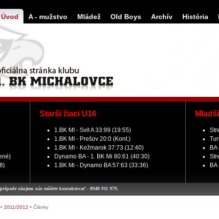
Úvod
A - mužstvo
Mládež
Old Boys
Archív
História
Starší žiaci U16
Mladší
1.BK MI - Svit A 33:99 (19:55)
Str
1.BK MI - Prešov 20:0 (Kont.)
Tur
1.BK MI - Kežmarok 37:73 (12:40)
BA 
žené)
Dynamo BA - 1. BK Mi 80:61 (40:30)
Str
8)
1.BK Mi - Dynamo BA 57:63 (33:36)
BA 
e záujmu nás môžete kontaktovať - 0948 911 979.
•
2011/2012
•
Články