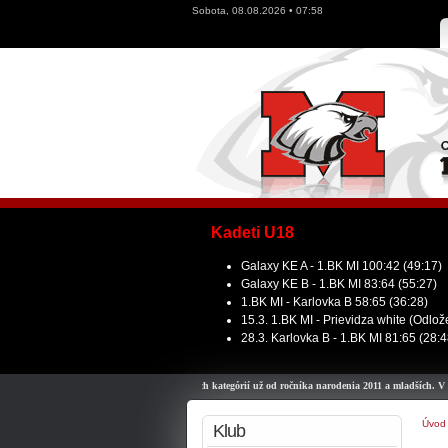
Sobota, 08.08.2026 • 07:58
Kadeti U18
Galaxy KE A - 1.BK MI 100:42 (49:17)
Galaxy KE B - 1.BK MI 83:64 (55:27)
1.BK MI - Karlovka B 58:65 (36:28)
15.3. 1.BK MI - Prievidza white (Odlo
28.3. Karlovka B - 1.BK MI 81:65 (28:4
ávame možnosť prihlásiť deti do všetkých kategórií už od ročníka narodenia 2011 a mladších. V prípad
Úvod
Klub