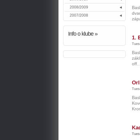
2008/2009
Bask
dvan
2007/2008
zápa
Info
o klube »
1. 
Tuesd
Bas
zákl
off..
Orl
Tuesd
Bask
Kovo
Kro
Kad
Tuesd