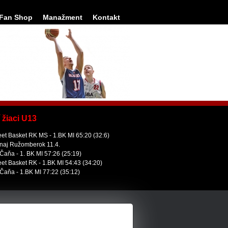
Fan Shop
Manažment
Kontakt
 žiaci U13
eet Basket RK MS - 1.BK MI 65:20 (32:6)
naj Ružomberok 11.4.
Čaňa - 1. BK MI 57:26 (25:19)
eet Basket RK - 1.BK MI 54:43 (34:20)
Čaňa - 1.BK MI 77:22 (35:12)