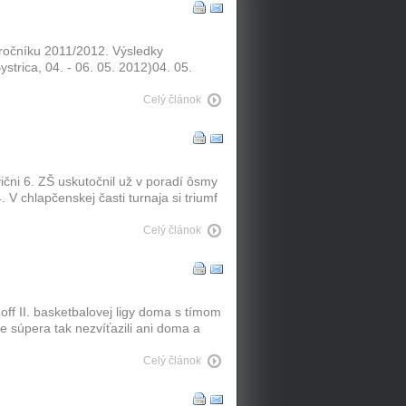
ročníku 2011/2012. Výsledky
strica, 04. - 06. 05. 2012)04. 05.
Celý článok
ični 6. ZŠ uskutočnil už v poradí ôsmy
 chlapčenskej časti turnaja si triumf
Celý článok
off II. basketbalovej ligy doma s tímom
e súpera tak nezvíťazili ani doma a
Celý článok