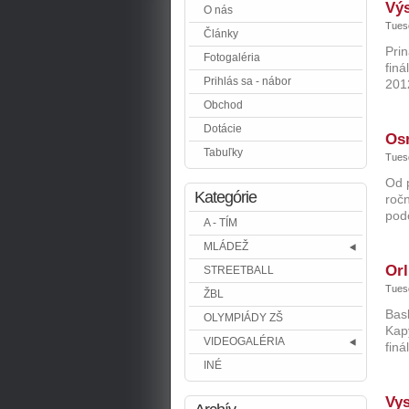
Výs
O nás
Tuesd
Články
Pri
Fotogaléria
finá
Prihlás sa - nábor
201
Obchod
Dotácie
Osm
Tabuľky
Tuesd
Od p
Kategórie
ročn
pod
A - TÍM
MLÁDEŽ
Orl
STREETBALL
Tuesd
ŽBL
Bask
OLYMPIÁDY ZŠ
Kapy
VIDEOGALÉRIA
finál
INÉ
Vys