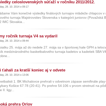
ledky celoslovenských súťaží v ročníku 2011/2012.
ay, 28. 10. 2014 o 09:17
nášame Vám konečné výsledky finálových turnajov mládeže chlapcov v 
lového turnaja Majstrovstiev Slovenska v kategórii juniorov (Považská By
2 IMC Slovakia...
y ročník turnaja V4 sa vydaril
ay, 28. 10. 2014 o 09:44
iatku 25. mája až do nedele 27. mája sa v športovej hale GPH a telocv
ík medzinárodného basketbalového turnaja kadetov a kadetiek SBA V4. V
obne...
i ťahali za kratší koniec aj v odvete
ay, 28. 10. 2014 o 13:06
etbalisti 1. BK Michalovce prehrali v odvetnom zápase semifinále play-
bary Košice 67:78 (20:41). Po prehre 54:106 v prvom stretnutí na pôd
e II. ligy...
oká prehra Orlov