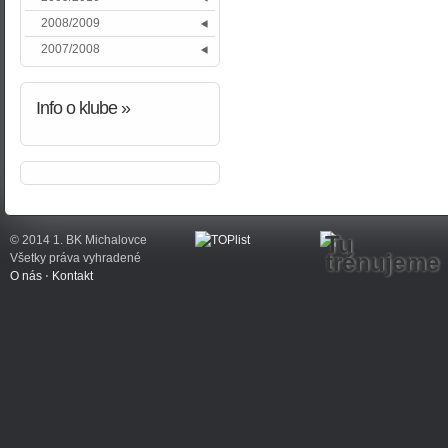
2008/2009
2007/2008
Info
o klube »
Tu
© 2014 1. BK Michalovce
trénujeme
Všetky práva vyhradené
O nás
⋅
Kontakt