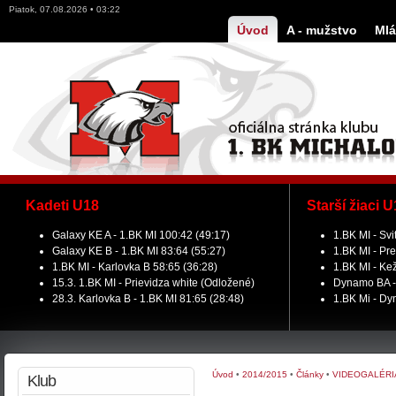
Piatok, 07.08.2026 • 03:22
Úvod
A - mužstvo
Mlá
Kadeti U18
Starší žiaci 
Galaxy KE A - 1.BK MI 100:42 (49:17)
1.BK MI - Svi
Galaxy KE B - 1.BK MI 83:64 (55:27)
1.BK MI - Pre
1.BK MI - Karlovka B 58:65 (36:28)
1.BK MI - Ke
15.3. 1.BK MI - Prievidza white (Odložené)
Dynamo BA - 
28.3. Karlovka B - 1.BK MI 81:65 (28:48)
1.BK Mi - Dy
Úvod
•
2014/2015
•
Články
•
VIDEOGALÉRI
Klub