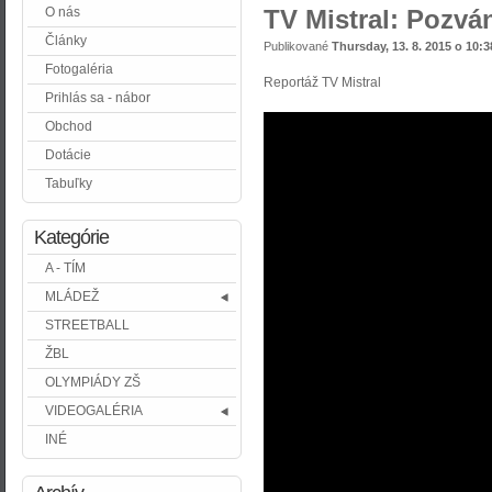
O nás
TV Mistral: Pozvá
Články
Publikované
Thursday, 13. 8. 2015 o 10:3
Fotogaléria
Reportáž TV Mistral
Prihlás sa - nábor
Obchod
Dotácie
Tabuľky
Kategórie
A - TÍM
MLÁDEŽ
STREETBALL
ŽBL
OLYMPIÁDY ZŠ
VIDEOGALÉRIA
INÉ